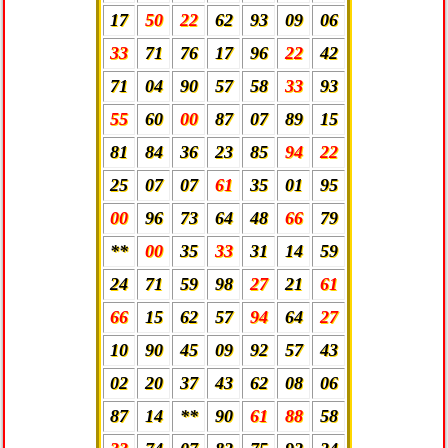
17
50
22
62
93
09
06
33
71
76
17
96
22
42
71
04
90
57
58
33
93
55
60
00
87
07
89
15
81
84
36
23
85
94
22
25
07
07
61
35
01
95
00
96
73
64
48
66
79
**
00
35
33
31
14
59
24
71
59
98
27
21
61
66
15
62
57
94
64
27
10
90
45
09
92
57
43
02
20
37
43
62
08
06
87
14
**
90
61
88
58