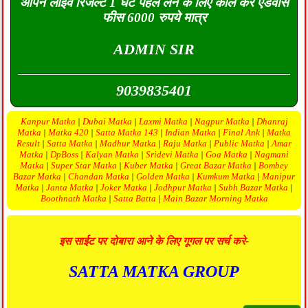
ओपन लाइव रिजल्ट 1 घंटे पहले लेने के लिए कॉल करे एडवांस
फीस 6000 रुपये मात्र
ADMIN SIR
9039835401
Kanpur Matka
|
Dubai Matka
|
Laxmi Matka
|
Nagpur Matka
|
Dhanraj
Matka
|
Matka 420
|
Satta Matka 143
|
Indian Matka
|
Final Ank
|
Matka
Result
|
Satta Matka
|
Madhur Matka
|
Raju Matka
|
Public Matka
|
Amar
Matka
|
DpBoss
|
Kalyan Matka
|
Sridevi Matka
|
Goa Matka
|
Nagmani
Matka
|
Super Star Matka
|
Kuber Matka
|
Great Bazar Matka
|
Bombey
Bazar Matka
|
Chandan Matka
|
Golden Matka
|
Kumkum Matka
|
Manipur
Matka
|
Janta Matka
|
Joker Matka
|
Jodhpur Matka
|
Subh Bazar Matka
|
Boothnath Matka
|
Satta Batta
|
Main Bazar Morning Matka
इस साईट पर दोबारा आने के लिए गूगल पर सर्च करे-
SATTA MATKA GROUP