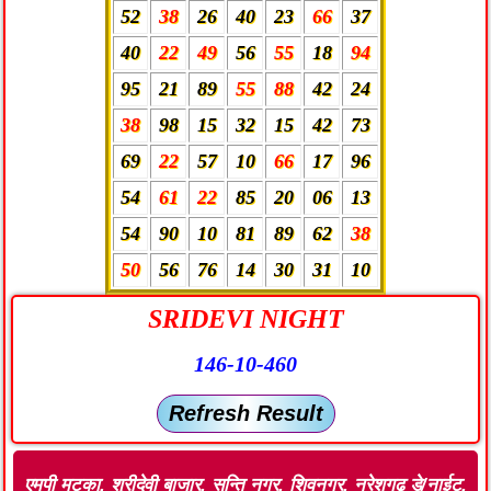
52
38
26
40
23
66
37
40
22
49
56
55
18
94
95
21
89
55
88
42
24
38
98
15
32
15
42
73
69
22
57
10
66
17
96
54
61
22
85
20
06
13
54
90
10
81
89
62
38
50
56
76
14
30
31
10
SRIDEVI NIGHT
146-10-460
Refresh Result
एमपी मटका, श्रीदेवी बाजार, सन्ति नगर, शिवनगर, नरेशगढ़ डे/नाईट,