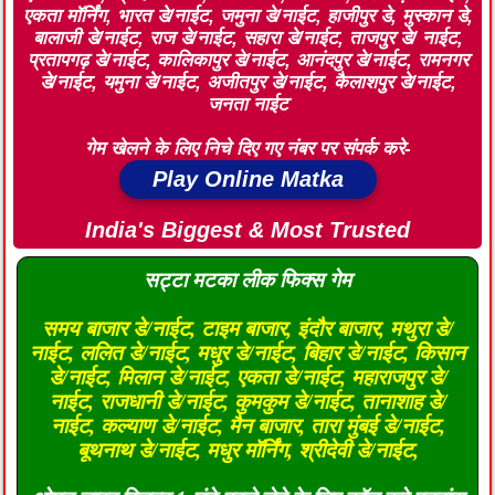
एकता मॉर्निंग, भारत डे/नाईट, जमुना डे/नाईट, हाजीपुर डे, मुस्कान डे,
बालाजी डे/नाईट, राज डे/नाईट, सहारा डे/नाईट, ताजपुर डे/ नाईट,
प्रतापगढ़ डे/नाईट, कालिकापुर डे/नाईट, आनंदपुर डे/नाईट, रामनगर
डे/नाईट, यमुना डे/नाईट, अजीतपुर डे/नाईट, कैलाशपुर डे/नाईट,
जनता नाईट
गेम खेलने के लिए निचे दिए गए नंबर पर संपर्क करे-
Play Online Matka
India's Biggest & Most Trusted
सट्टा मटका लीक फिक्स गेम
समय बाजार डे/नाईट, टाइम बाजार, इंदौर बाजार, मथुरा डे/
नाईट, ललित डे/नाईट, मधुर डे/नाईट, बिहार डे/नाईट, किसान
डे/नाईट, मिलान डे/नाईट, एकता डे/नाईट, महाराजपुर डे/
नाईट, राजधानी डे/नाईट, कुमकुम डे/नाईट, तानाशाह डे/
नाईट, कल्याण डे/नाईट, मैन बाजार, तारा मुंबई डे/नाईट,
बूथनाथ डे/नाईट, मधुर मॉर्निंग, श्रीदेवी डे/नाईट,