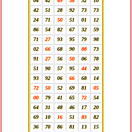
04
42
49
38
32
10
42
51
28
92
73
73
24
71
50
51
01
12
86
54
82
67
32
59
71
27
93
95
79
98
02
66
68
90
88
73
91
27
56
50
06
78
51
90
57
95
44
20
93
92
06
66
68
14
72
50
52
69
81
05
00
79
41
65
72
54
64
31
48
46
17
20
69
10
16
51
83
82
36
70
86
81
13
15