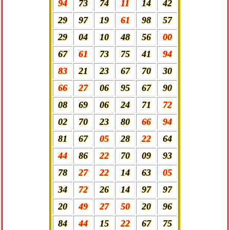
94
73
74
11
14
42
29
97
19
61
98
57
29
04
10
48
56
00
67
61
73
75
41
94
83
21
23
67
70
30
66
27
06
95
67
90
08
69
06
24
71
72
02
70
23
80
66
94
81
67
05
28
22
64
44
86
22
70
09
93
78
27
22
14
63
05
34
72
26
14
97
97
20
49
27
50
20
96
84
44
15
22
67
75