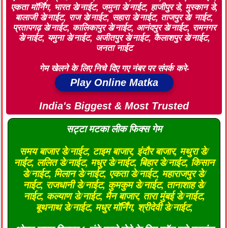
एकता मॉर्निंग, भारत डे/नाईट, जमुना डे/नाईट, हाजीपुर डे, मुस्कान डे,
बालाजी डे/नाईट, राज डे/नाईट, सहारा डे/नाईट, ताजपुर डे/ नाईट,
प्रतापगढ़ डे/नाईट, कालिकापुर डे/नाईट, आनंदपुर डे/नाईट, रामनगर
डे/नाईट, यमुना डे/नाईट, अजीतपुर डे/नाईट, कैलाशपुर डे/नाईट,
जनता नाईट
गेम खेलने के लिए निचे दिए गए नंबर पर संपर्क करे-
Play Online Matka
India's Biggest & Most Trusted
सट्टा मटका लीक फिक्स गेम
समय बाजार डे/नाईट, टाइम बाजार, इंदौर बाजार, मथुरा डे/
नाईट, ललित डे/नाईट, मधुर डे/नाईट, बिहार डे/नाईट, किसान
डे/नाईट, मिलान डे/नाईट, एकता डे/नाईट, महाराजपुर डे/
नाईट, राजधानी डे/नाईट, कुमकुम डे/नाईट, तानाशाह डे/
नाईट, कल्याण डे/नाईट, मैन बाजार, तारा मुंबई डे/नाईट,
बूथनाथ डे/नाईट, मधुर मॉर्निंग, श्रीदेवी डे/नाईट,