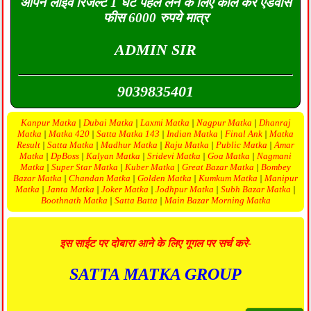
ओपन लाइव रिजल्ट 1 घंटे पहले लेने के लिए कॉल करे एडवांस
फीस 6000 रुपये मात्र
ADMIN SIR
9039835401
Kanpur Matka
|
Dubai Matka
|
Laxmi Matka
|
Nagpur Matka
|
Dhanraj
Matka
|
Matka 420
|
Satta Matka 143
|
Indian Matka
|
Final Ank
|
Matka
Result
|
Satta Matka
|
Madhur Matka
|
Raju Matka
|
Public Matka
|
Amar
Matka
|
DpBoss
|
Kalyan Matka
|
Sridevi Matka
|
Goa Matka
|
Nagmani
Matka
|
Super Star Matka
|
Kuber Matka
|
Great Bazar Matka
|
Bombey
Bazar Matka
|
Chandan Matka
|
Golden Matka
|
Kumkum Matka
|
Manipur
Matka
|
Janta Matka
|
Joker Matka
|
Jodhpur Matka
|
Subh Bazar Matka
|
Boothnath Matka
|
Satta Batta
|
Main Bazar Morning Matka
इस साईट पर दोबारा आने के लिए गूगल पर सर्च करे-
SATTA MATKA GROUP