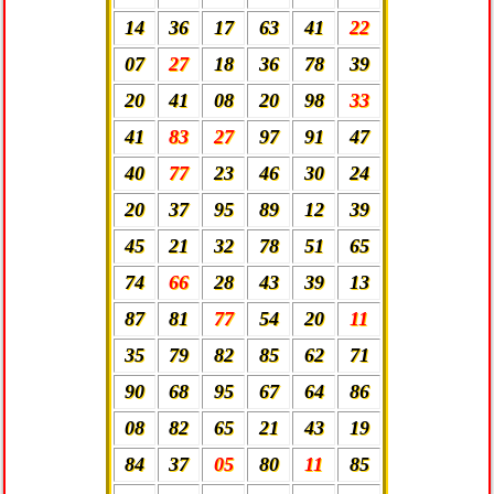
14
36
17
63
41
22
07
27
18
36
78
39
20
41
08
20
98
33
41
83
27
97
91
47
40
77
23
46
30
24
20
37
95
89
12
39
45
21
32
78
51
65
74
66
28
43
39
13
87
81
77
54
20
11
35
79
82
85
62
71
90
68
95
67
64
86
08
82
65
21
43
19
84
37
05
80
11
85