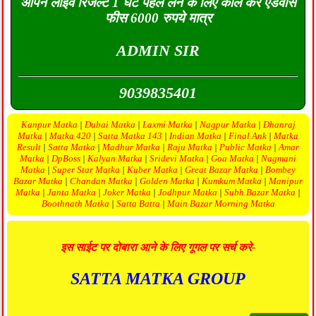
ओपन लाइव रिजल्ट 1 घंटे पहले लेने के लिए कॉल करे एडवांस
फीस 6000 रुपये मात्र
ADMIN SIR
9039835401
Kanpur Matka
|
Dubai Matka
|
Laxmi Matka
|
Nagpur Matka
|
Dhanraj
Matka
|
Matka 420
|
Satta Matka 143
|
Indian Matka
|
Final Ank
|
Matka
Result
|
Satta Matka
|
Madhur Matka
|
Raju Matka
|
Public Matka
|
Amar
Matka
|
DpBoss
|
Kalyan Matka
|
Sridevi Matka
|
Goa Matka
|
Nagmani
Matka
|
Super Star Matka
|
Kuber Matka
|
Great Bazar Matka
|
Bombey
Bazar Matka
|
Chandan Matka
|
Golden Matka
|
Kumkum Matka
|
Manipur
Matka
|
Janta Matka
|
Joker Matka
|
Jodhpur Matka
|
Subh Bazar Matka
|
Boothnath Matka
|
Satta Batta
|
Main Bazar Morning Matka
इस साईट पर दोबारा आने के लिए गूगल पर सर्च करे-
SATTA MATKA GROUP