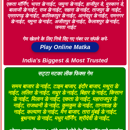
एकता मॉर्निंग, भारत डे/नाईट, जमुना डे/नाईट, हाजीपुर डे, मुस्कान डे,
बालाजी डे/नाईट, राज डे/नाईट, सहारा डे/नाईट, ताजपुर डे/ नाईट,
प्रतापगढ़ डे/नाईट, कालिकापुर डे/नाईट, आनंदपुर डे/नाईट, रामनगर
डे/नाईट, यमुना डे/नाईट, अजीतपुर डे/नाईट, कैलाशपुर डे/नाईट,
जनता नाईट
गेम खेलने के लिए निचे दिए गए नंबर पर संपर्क करे-
Play Online Matka
India's Biggest & Most Trusted
सट्टा मटका लीक फिक्स गेम
समय बाजार डे/नाईट, टाइम बाजार, इंदौर बाजार, मथुरा डे/
नाईट, ललित डे/नाईट, मधुर डे/नाईट, बिहार डे/नाईट, किसान
डे/नाईट, मिलान डे/नाईट, एकता डे/नाईट, महाराजपुर डे/
नाईट, राजधानी डे/नाईट, कुमकुम डे/नाईट, तानाशाह डे/
नाईट, कल्याण डे/नाईट, मैन बाजार, तारा मुंबई डे/नाईट,
बूथनाथ डे/नाईट, मधुर मॉर्निंग, श्रीदेवी डे/नाईट,